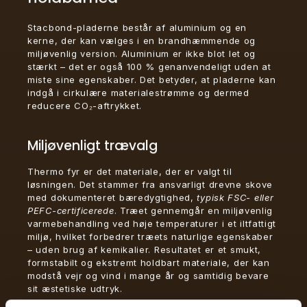
Stacbond-pladerne består af aluminium og en
kerne, der kan vælges i en brandhæmmende og
miljøvenlig version. Aluminium er ikke blot let og
stærkt – det er også 100 % genanvendeligt uden at
miste sine egenskaber. Det betyder, at pladerne kan
indgå i cirkulære materialestrømme og dermed
reducere CO₂-aftrykket.
Miljøvenligt trævalg
Thermo fyr er det materiale, der er valgt til
løsningen. Det stammer fra ansvarligt drevne skove
med dokumenteret bæredygtighed,
typisk FSC- eller
PEFC-certificerede
. Træet gennemgår en miljøvenlig
varmebehandling ved høje temperaturer i et iltfattigt
miljø, hvilket forbedrer træets naturlige egenskaber
– uden brug af kemikalier. Resultatet er et smukt,
formstabilt og ekstremt holdbart materiale, der kan
modstå vejr og vind i mange år og samtidig bevare
sit æstetiske udtryk.