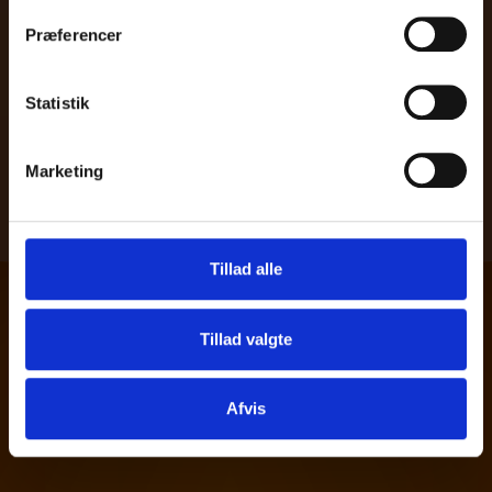
Præferencer
Statistik
Marketing
Tillad alle
Tillad valgte
Danskproducerede trælameller – skabt
Afvis
med fokus på
æstetik
, funktionalitet og
holdbarhed.